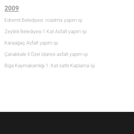
2009
Edremit Belediyesi roadmix yapım işi
Zeytinli Belediyesi 1.Kat Asfalt yapım işi
Karaağaç Asfalt yapım işi
Çanakkale İl Özel İdaresi asfalt yapım işi
Biga Kaymakamlığı 1. Kat sathi Kaplama İşi