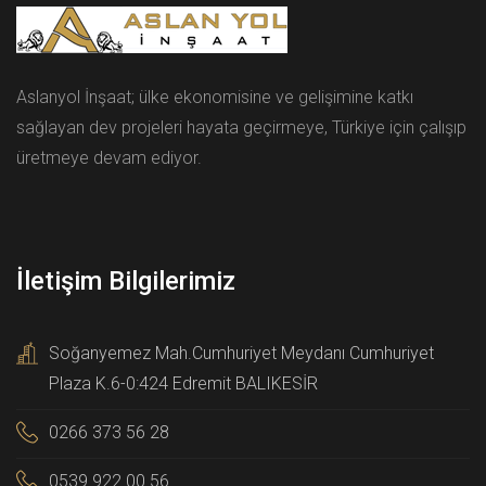
Aslanyol İnşaat; ülke ekonomisine ve gelişimine katkı
sağlayan dev projeleri hayata geçirmeye, Türkiye için çalışıp
üretmeye devam ediyor.
İletişim Bilgilerimiz
Soğanyemez Mah.Cumhuriyet Meydanı Cumhuriyet
Plaza K.6-0:424 Edremit BALIKESİR
0266 373 56 28
0539 922 00 56